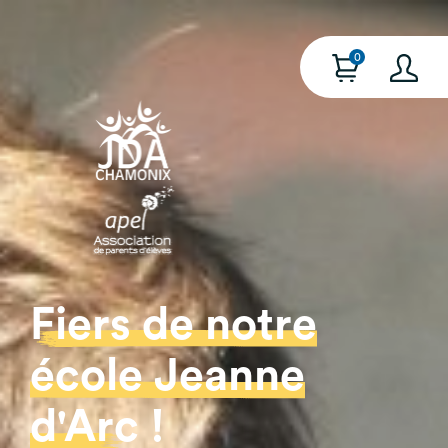
0
Fiers de notre
école Jeanne
d'Arc !