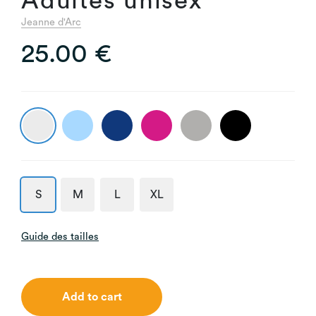
Adultes unisex
Jeanne d'Arc
25.00 €
S
M
L
XL
Guide des tailles
Add to cart